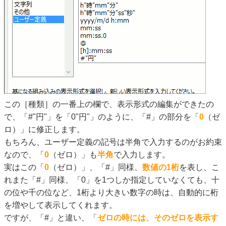
この［種類］の一番上の欄で、表示形式の編集ができたの
で、「#"円"」を「0"円"」のように、「#」の部分を「
0
（ゼ
ロ）」に修正します。
もちろん、ユーザー定義の記号は半角で入力するのがお約束
なので、「
0
（ゼロ）」も
半角
で入力します。
実はこの「
0
（ゼロ）」、「#」同様、
数値の1桁
を表し、こ
れまた「#」同様、「0」を1つしか指定していなくても、十
の位や千の位など、1桁より大きい数字の時は、自動的に桁
を増やして表示してくれます。
ですが、「#」と違い、「
ゼロの時には、そのゼロを表示す