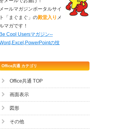
をメールでお届け！
メールマガジンポータルサイ
ト「まぐまぐ」の
殿堂入り
メ
ルマガです！
Be Cool Usersマガジン--
Word,Excel,PowerPointの技
Office共通 カテゴリ
Office共通 TOP
画面表示
図形
その他