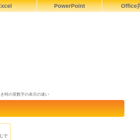
xcel
PowerPoint
Offic
書き時の英数字の表示の違い
じで