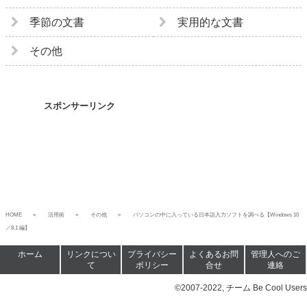
季節の文書
実用的な文書
その他
スポンサーリンク
HOME
活用術
その他
パソコンの中に入っている日本語入力ソフトを調べる【Windows 10
／8.1 編】
ホーム
リンクについ
プライバシー
よくあるお問
管理人へのご
て
ポリシー
合せ
連絡